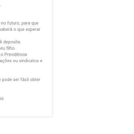
.
no futuro, para que
saberá o que esperar
ê deposita
u filho.
o Previdência
ações ou sindicatos e
pode ser fácil obter
os.